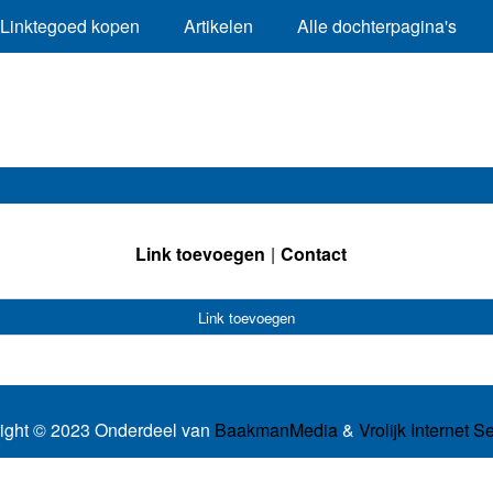
Linktegoed kopen
Artikelen
Alle dochterpagina's
Link toevoegen
Contact
Link toevoegen
ight © 2023 Onderdeel van
BaakmanMedia
&
Vrolijk Internet S